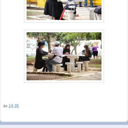
às
14:35